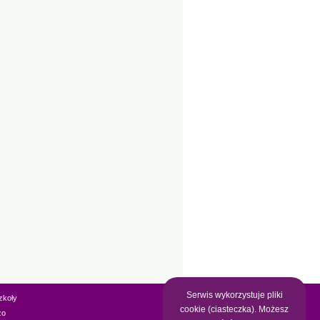
Serwis wykorzystuje pliki
zkoły
cookie (ciasteczka). Możesz
zo