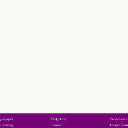
y wysyłki
Certyfikaty
Zapach do s
y dostawy
Taoasis
Laura Loren