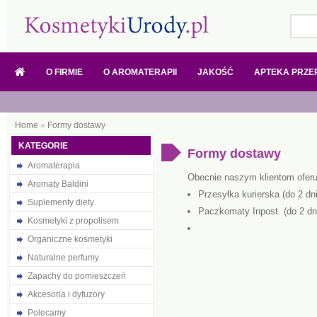
O FIRMIE
O AROMATERAPII
JAKOŚĆ
APTEKA PRZE
Home
»
Formy dostawy
KATEGORIE
Formy dostawy
Aromaterapia
Obecnie naszym klientom ofer
Aromaty Baldini
Przesyłka kurierska (do 2 dn
Suplementy diety
Paczkomaty Inpost (do 2 dn
Kosmetyki z propolisem
Organiczne kosmetyki
Naturalne perfumy
Zapachy do pomieszczeń
Akcesoria i dyfuzory
Polecamy