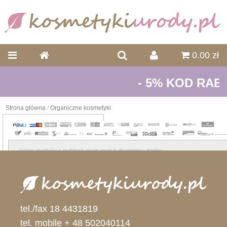
0.00 zł
- 5% KOD RAB
Strona główna
/
Organiczne kosmetyki
Organiczne kosmetyki
jjjskm mzjhjjw s mdkkek msm,mek,k dksnnmw dmkw
Seria różana
Seria z drzewem herb.
tel./fax 18 4431819
Meditao - balsam Sosnowy BIO 30 ml
tel. mobile + 48 502040114